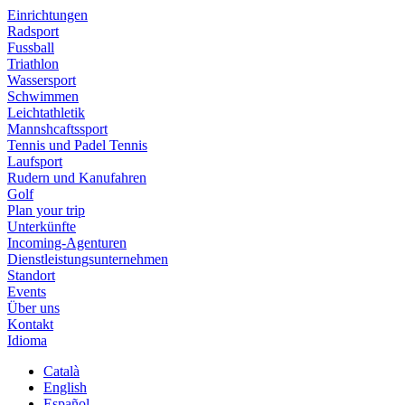
Einrichtungen
Radsport
Fussball
Triathlon
Wassersport
Schwimmen
Leichtathletik
Mannshcaftssport
Tennis und Padel Tennis
Laufsport
Rudern und Kanufahren
Golf
Plan your trip
Unterkünfte
Incoming-Agenturen
Dienstleistungsunternehmen
Standort
Events
Über uns
Kontakt
Idioma
Català
English
Español