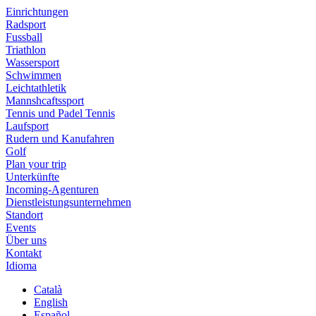
Einrichtungen
Radsport
Fussball
Triathlon
Wassersport
Schwimmen
Leichtathletik
Mannshcaftssport
Tennis und Padel Tennis
Laufsport
Rudern und Kanufahren
Golf
Plan your trip
Unterkünfte
Incoming-Agenturen
Dienstleistungsunternehmen
Standort
Events
Über uns
Kontakt
Idioma
Català
English
Español