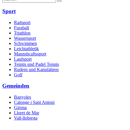
Sport
Radsport
Fussball
Triathlon
Wassersport
Schwimmen
Leichtathletik
Mannshcaftssport
Laufsport
Tennis und Padel Tennis
Rudern und Kanufahren
Golf
Gemeinden
Banyoles
Calonge i Sant Antoni
Girona
Lloret de Mar
Vall-llobrega