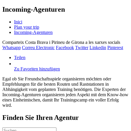
Incoming-Agenturen
Inici
Plan your trip
Incoming-Agenturen
Comparteix Costa Brava i Pirineu de Girona a les xarxes socials
Whatsapp
Correu Electronic
Facebook
Twitter
Linkedin
Pinterest
Teilen
Zu Favoriten hinzufügen
Egal ob Sie Freundschaftsspiele organisieren möchten oder
Empfehlungen für die besten Routen und Raststationen in
Abhängigkeit vom geplanten Training benötigen. Die Experten der
Incoming-Agenturen organisieren jeden Aspekt mit dem Know-how
eines Einheimischen, damit Ihr Trainingscamp ein voller Erfolg
wird.
Finden Sie Ihren Agentur