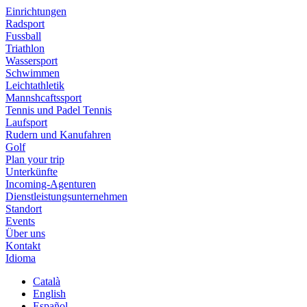
Einrichtungen
Radsport
Fussball
Triathlon
Wassersport
Schwimmen
Leichtathletik
Mannshcaftssport
Tennis und Padel Tennis
Laufsport
Rudern und Kanufahren
Golf
Plan your trip
Unterkünfte
Incoming-Agenturen
Dienstleistungsunternehmen
Standort
Events
Über uns
Kontakt
Idioma
Català
English
Español