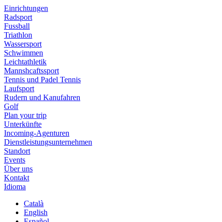
Einrichtungen
Radsport
Fussball
Triathlon
Wassersport
Schwimmen
Leichtathletik
Mannshcaftssport
Tennis und Padel Tennis
Laufsport
Rudern und Kanufahren
Golf
Plan your trip
Unterkünfte
Incoming-Agenturen
Dienstleistungsunternehmen
Standort
Events
Über uns
Kontakt
Idioma
Català
English
Español