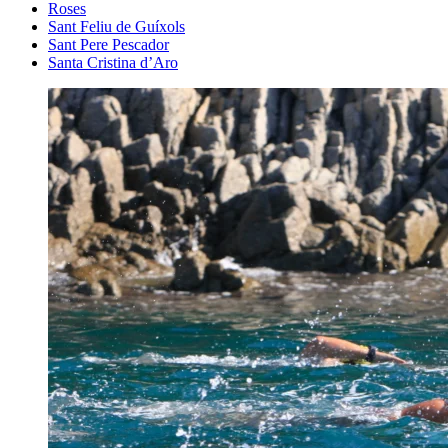
Roses
Sant Feliu de Guíxols
Sant Pere Pescador
Santa Cristina d’Aro