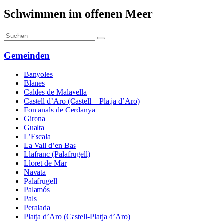
Schwimmen im offenen Meer
Gemeinden
Banyoles
Blanes
Caldes de Malavella
Castell d’Aro (Castell – Platja d’Aro)
Fontanals de Cerdanya
Girona
Gualta
L’Escala
La Vall d’en Bas
Llafranc (Palafrugell)
Lloret de Mar
Navata
Palafrugell
Palamós
Pals
Peralada
Platja d’Aro (Castell-Platja d’Aro)