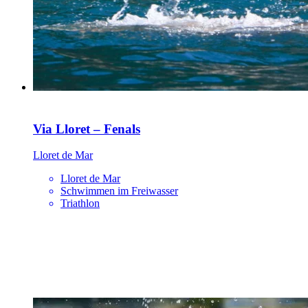
Via Lloret – Fenals
Lloret de Mar
Lloret de Mar
Schwimmen im Freiwasser
Triathlon