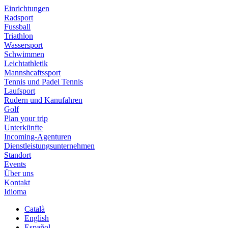
Einrichtungen
Radsport
Fussball
Triathlon
Wassersport
Schwimmen
Leichtathletik
Mannshcaftssport
Tennis und Padel Tennis
Laufsport
Rudern und Kanufahren
Golf
Plan your trip
Unterkünfte
Incoming-Agenturen
Dienstleistungsunternehmen
Standort
Events
Über uns
Kontakt
Idioma
Català
English
Español