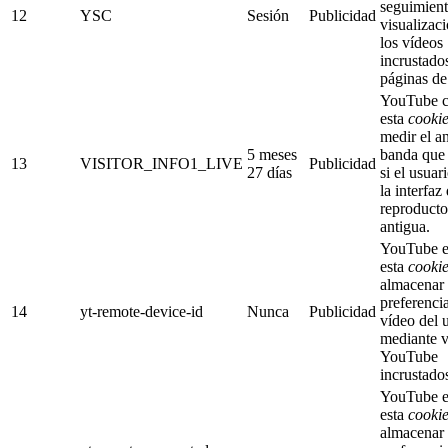
seguimient
12
YSC
Sesión
Publicidad
visualizac
los vídeos
incrustados
páginas d
YouTube c
esta
cooki
medir el a
5 meses
banda que
13
VISITOR_INFO1_LIVE
Publicidad
27 días
si el usuar
la interfaz 
reproducto
antigua.
YouTube e
esta
cooki
almacenar 
preferenci
14
yt-remote-device-id
Nunca
Publicidad
vídeo del 
mediante v
YouTube
incrustado
YouTube e
esta
cooki
almacenar 