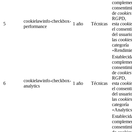
complemen
consentimi
de
cookies
RGPD,
cookielawinfo-checkbox-
5
1 año
Técnicas
esta
cooki
performance
el consent
del usuari
las
cookies
categoría
«Rendimie
Establecid
complemen
consentimi
de
cookies
RGPD,
cookielawinfo-checkbox-
6
1 año
Técnicas
esta
cooki
analytics
el consent
del usuari
las
cookies
categoría
«Analytics
Establecid
complemen
consentimi