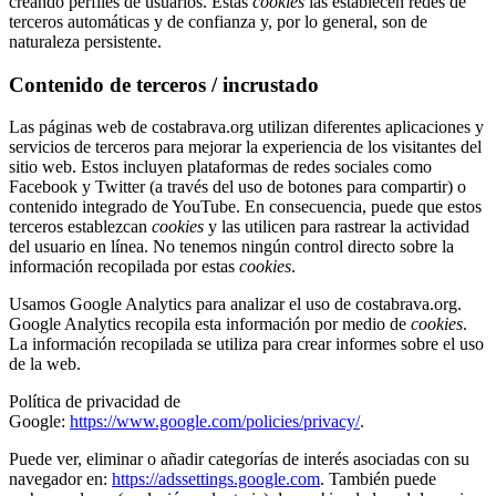
creando perfiles de usuarios. Estas
cookies
las establecen redes de
terceros automáticas y de confianza y, por lo general, son de
naturaleza persistente.
Contenido de terceros / incrustado
Las páginas web de costabrava.org utilizan diferentes aplicaciones y
servicios de terceros para mejorar la experiencia de los visitantes del
sitio web. Estos incluyen plataformas de redes sociales como
Facebook y Twitter (a través del uso de botones para compartir) o
contenido integrado de YouTube. En consecuencia, puede que estos
terceros establezcan
cookies
y las utilicen para rastrear la actividad
del usuario en línea. No tenemos ningún control directo sobre la
información recopilada por estas
cookies
.
Usamos Google Analytics para analizar el uso de costabrava.org.
Google Analytics recopila esta información por medio de
cookies
.
La información recopilada se utiliza para crear informes sobre el uso
de la web.
Política de privacidad de
Google:
https://www.google.com/policies/privacy/
.
Puede ver, eliminar o añadir categorías de interés asociadas con su
navegador en:
https://adssettings.google.com
. También puede