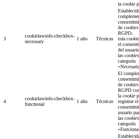
la
cookie
p
Establecid
complemen
consentimi
de
cookies
RGPD,
cookielawinfo-checkbox-
3
1 año
Técnicas
esta
cooki
necessary
el consent
del usuari
las
cookies
categoría
«Necesaria
El comple
consentimi
de
cookies
RGPD con
la
cookie
p
cookielawinfo-checkbox-
4
1 año
Técnicas
registrar el
functional
consentimi
usuario pa
las
cookies
categoría
«Funciona
Establecid