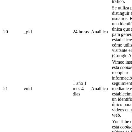
tráfico.
Se utiliza 
distinguir 
usuarios. 
una identi
única que s
20
_gid
24 horas
Analítica
para gener
estadístico
cómo utiliz
visitante e
(Google An
Vimeo inst
esta
cooki
recopilar
informació
1 año 1
seguimien
21
vuid
mes 4
Analítica
mediante e
días
establecim
un identif
único para
vídeos en e
web.
YouTube e
esta
cooki