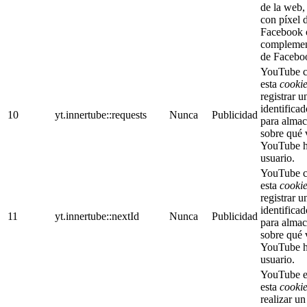
de la web, 
con píxel 
Facebook 
complemen
de Facebo
YouTube c
esta
cooki
registrar u
identifica
10
yt.innertube::requests
Nunca
Publicidad
para almac
sobre qué 
YouTube ha
usuario.
YouTube c
esta
cooki
registrar u
identifica
11
yt.innertube::nextId
Nunca
Publicidad
para almac
sobre qué 
YouTube ha
usuario.
YouTube e
esta
cooki
realizar un