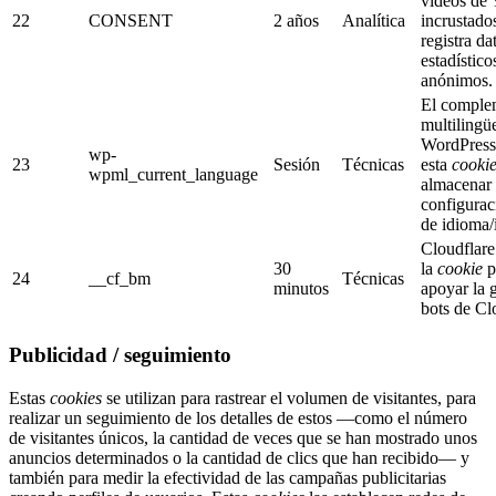
vídeos de
22
CONSENT
2 años
Analítica
incrustado
registra da
estadístico
anónimos.
El comple
multilingü
WordPress
wp-
23
Sesión
Técnicas
esta
cooki
wpml_current_language
almacenar 
configurac
de idioma/
Cloudflare
30
la
cookie
p
24
__cf_bm
Técnicas
minutos
apoyar la 
bots de Cl
Publicidad / seguimiento
Estas
cookies
se utilizan para rastrear el volumen de visitantes, para
realizar un seguimiento de los detalles de estos —como el número
de visitantes únicos, la cantidad de veces que se han mostrado unos
anuncios determinados o la cantidad de clics que han recibido— y
también para medir la efectividad de las campañas publicitarias