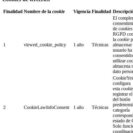
Finalidad
Nombre de la
cookie
Vigencia
Finalidad
Descripci
El comple
consentimi
de
cookies
RGPD con
la
cookie
p
1
viewed_cookie_policy
1 año
Técnicas
almacenar 
usuario ha
consentido
utilizar
coo
almacena 
dato perso
CookieYe
configura
esta
cooki
registrar e
del botón
predetermi
2
CookieLawInfoConsent
1 año
Técnicas
categoría
correspond
estado de
Solo funci
coordinac