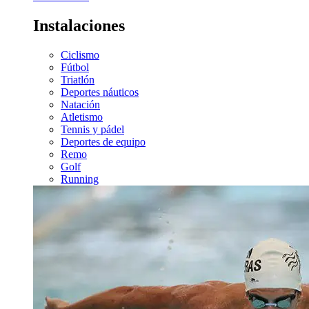
Instalaciones
Ciclismo
Fútbol
Triatlón
Deportes náuticos
Natación
Atletismo
Tennis y pádel
Deportes de equipo
Remo
Golf
Running