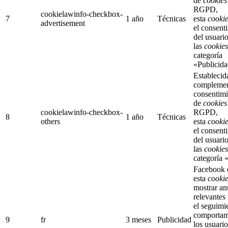
de
cookies
RGPD,
cookielawinfo-checkbox-
7
1 año
Técnicas
esta
cooki
advertisement
el consent
del usuari
las
cookies
categoría
«Publicida
Establecid
complemen
consentimi
de
cookies
cookielawinfo-checkbox-
RGPD,
8
1 año
Técnicas
others
esta
cooki
el consent
del usuari
las
cookies
categoría 
Facebook 
esta
cooki
mostrar an
relevantes
el seguimi
comportam
9
fr
3 meses
Publicidad
los usuario