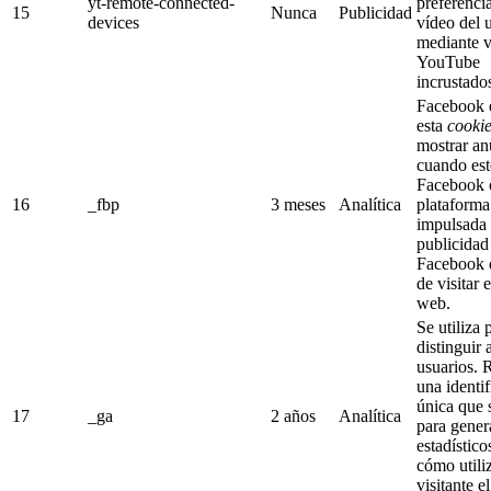
yt-remote-connected-
preferenci
15
Nunca
Publicidad
devices
vídeo del 
mediante v
YouTube
incrustado
Facebook 
esta
cooki
mostrar an
cuando est
Facebook 
16
_fbp
3 meses
Analítica
plataforma 
impulsada
publicidad
Facebook 
de visitar e
web.
Se utiliza 
distinguir 
usuarios. 
una identi
única que s
17
_ga
2 años
Analítica
para gener
estadístico
cómo utiliz
visitante e