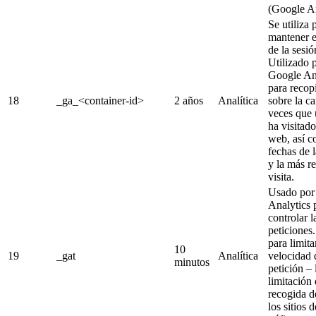
(Google An
Se utiliza 
mantener e
de la sesió
Utilizado 
Google An
para recopi
18
_ga_<container-id>
2 años
Analítica
sobre la c
veces que 
ha visitado 
web, así c
fechas de 
y la más re
visita.
Usado por
Analytics 
controlar l
peticiones.
para limita
10
19
_gat
Analítica
velocidad 
minutos
petición – 
limitación 
recogida d
los sitios d