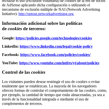
rechazar el uso (exclusión voluntaria) de
cookies
de la red de socios
de AdSense aplicando dicha configuración o utilizando el
mecanismo de exclusión múltiple de NAI (Network Advertising
Initiative):
http://optout.networkadvertising.org
.
Información adicional sobre las políticas
de
cookies
de terceros:
Google:
https://policies.google.com/technologies/cookies
LinkedIn:
https://www.linkedin.com/legal/cookie-policy
Facebook:
https://www.facebook.com/policies/cookies/
YouTube:
https://www.youtube.com/intl/es/yt/about/policies
Control de las
cookies
Los visitantes pueden desear restringir el uso de
cookies
o evitar
totalmente que se establezcan. La mayoría de los navegadores
ofrecen formas de controlar el comportamiento de las
cookies
, como,
por ejemplo, la cantidad de tiempo que están almacenadas, ya sea a
través de la funcionalidad integrada o mediante el uso de
complementos de terceros.