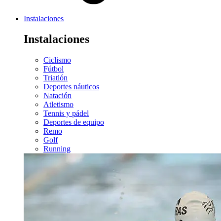
Instalaciones
Instalaciones
Ciclismo
Fútbol
Triatlón
Deportes náuticos
Natación
Atletismo
Tennis y pádel
Deportes de equipo
Remo
Golf
Running