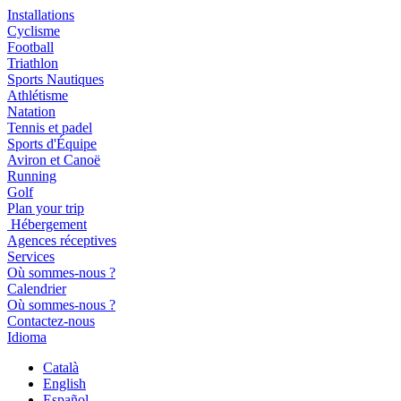
Installations
Cyclisme
Football
Triathlon
Sports Nautiques
Athlétisme
Natation
Tennis et padel
Sports d'Équipe
Aviron et Canoë
Running
Golf
Plan your trip
Hébergement
Agences réceptives
Services
Où sommes-nous ?
Calendrier
Où sommes-nous ?
Contactez-nous
Idioma
Català
English
Español