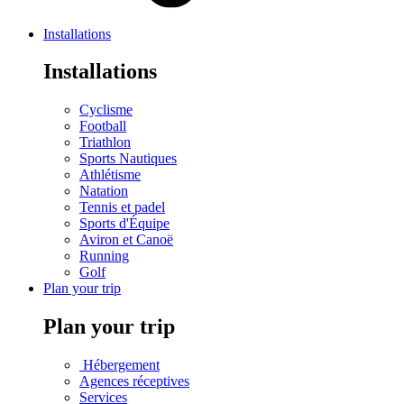
Installations
Installations
Cyclisme
Football
Triathlon
Sports Nautiques
Athlétisme
Natation
Tennis et padel
Sports d'Équipe
Aviron et Canoë
Running
Golf
Plan your trip
Plan your trip
Hébergement
Agences réceptives
Services