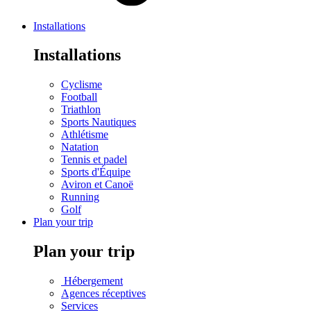
Installations
Installations
Cyclisme
Football
Triathlon
Sports Nautiques
Athlétisme
Natation
Tennis et padel
Sports d'Équipe
Aviron et Canoë
Running
Golf
Plan your trip
Plan your trip
Hébergement
Agences réceptives
Services