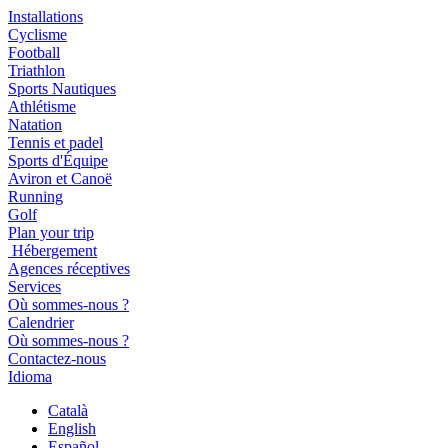
Installations
Cyclisme
Football
Triathlon
Sports Nautiques
Athlétisme
Natation
Tennis et padel
Sports d'Équipe
Aviron et Canoë
Running
Golf
Plan your trip
Hébergement
Agences réceptives
Services
Où sommes-nous ?
Calendrier
Où sommes-nous ?
Contactez-nous
Idioma
Català
English
Español