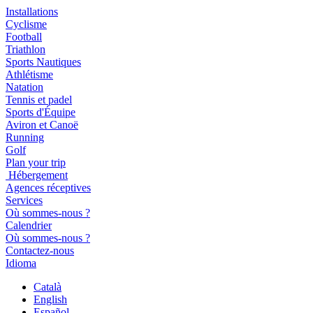
Installations
Cyclisme
Football
Triathlon
Sports Nautiques
Athlétisme
Natation
Tennis et padel
Sports d'Équipe
Aviron et Canoë
Running
Golf
Plan your trip
Hébergement
Agences réceptives
Services
Où sommes-nous ?
Calendrier
Où sommes-nous ?
Contactez-nous
Idioma
Català
English
Español