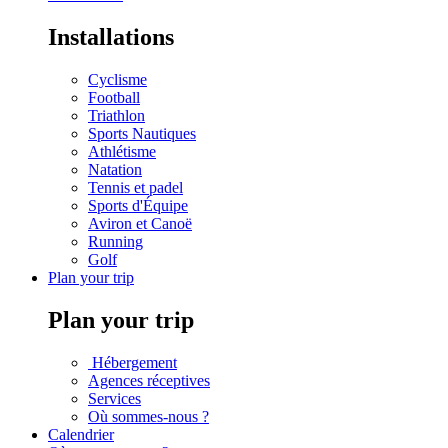
Installations
Cyclisme
Football
Triathlon
Sports Nautiques
Athlétisme
Natation
Tennis et padel
Sports d'Équipe
Aviron et Canoë
Running
Golf
Plan your trip
Plan your trip
Hébergement
Agences réceptives
Services
Où sommes-nous ?
Calendrier