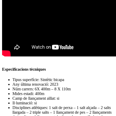
Especificacions tècniques
Tipus superfície:
Sintètic bicapa
Any última renovació:
2023
Núm carrers:
6X 400m – 8 X 110m
Mides estadi:
400m
Camp de llançament aïllat:
si
Il·luminació:
si
Disciplines atlètiques:
1 salt de perxa – 1 salt alçada – 2 salts
llargada – 2 triple salts – 1 llançament de pes – 2 llançaments