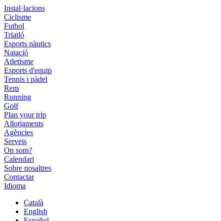
Instal·lacions
Ciclisme
Futbol
Triatló
Esports nàutics
Natació
Atletisme
Esports d'equip
Tennis i pàdel
Rem
Running
Golf
Plan your trip
Allotjaments
Agències
Serveis
On som?
Calendari
Sobre nosaltres
Contactar
Idioma
Català
English
Español