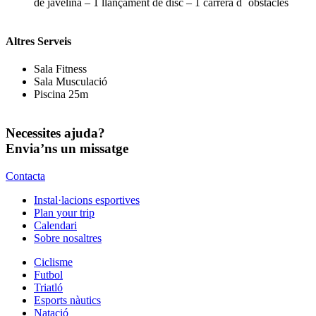
de javelina – 1 llançament de disc – 1 carrera d´ obstacles
Altres Serveis
Sala Fitness
Sala Musculació
Piscina 25m
Necessites ajuda?
Envia’ns un missatge
Contacta
Instal·lacions esportives
Plan your trip
Calendari
Sobre nosaltres
Ciclisme
Futbol
Triatló
Esports nàutics
Natació