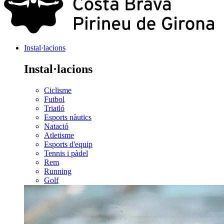
Instal·lacions
Instal·lacions
Ciclisme
Futbol
Triatló
Esports nàutics
Natació
Atletisme
Esports d'equip
Tennis i pàdel
Rem
Running
Golf