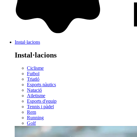
Instal·lacions
Instal·lacions
Ciclisme
Futbol
Triatló
Esports nàutics
Natació
Atletisme
Esports d'equip
Tennis i pàdel
Rem
Running
Golf