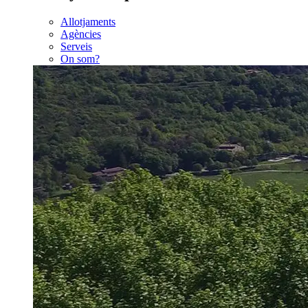
Allotjaments
Agències
Serveis
On som?