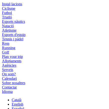
Instal·lacions
Ciclisme
Futbol
Triatló
Esports nàutics
Natació
Atletisme
Esports d'equip
Tennis i pàdel
Rem
Running
Golf
Plan your trip
Allotjaments
Agències
Serveis
On som?
Calendari
Sobre nosaltres
Contactar
Idioma
Català
English
Español