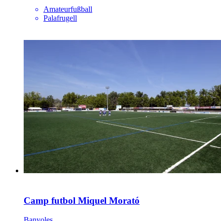
Amateurfußball
Palafrugell
Camp futbol Miquel Morató
Banyoles