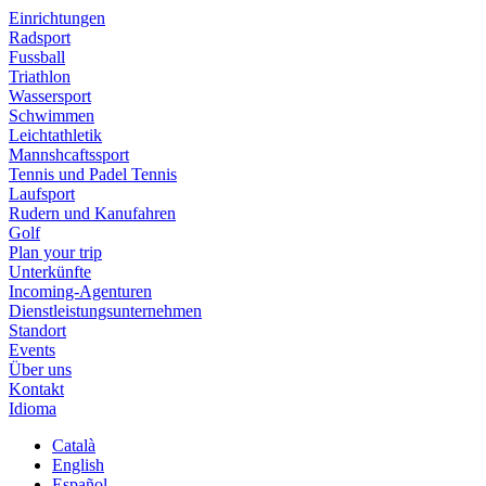
Einrichtungen
Radsport
Fussball
Triathlon
Wassersport
Schwimmen
Leichtathletik
Mannshcaftssport
Tennis und Padel Tennis
Laufsport
Rudern und Kanufahren
Golf
Plan your trip
Unterkünfte
Incoming-Agenturen
Dienstleistungsunternehmen
Standort
Events
Über uns
Kontakt
Idioma
Català
English
Español