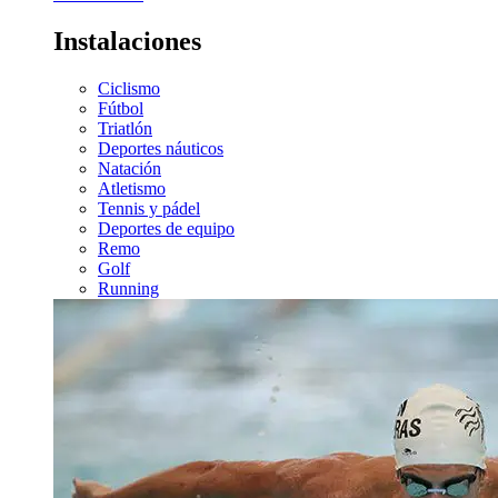
Instalaciones
Ciclismo
Fútbol
Triatlón
Deportes náuticos
Natación
Atletismo
Tennis y pádel
Deportes de equipo
Remo
Golf
Running